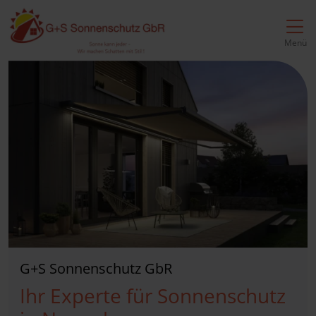
Direkt zur Top-Navigation
Direkt zur Hauptnavigation
Zum Inhalt springen
Direkt zum Footer
Hauptnavigation
Menü
G+S Sonnenschutz GbR
Ihr Experte für Sonnenschutz