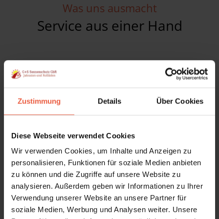
Was uns ausmacht
Service aus einer Hand
Hochwertige Materialien
Zustimmung
Details
Über Cookies
Unsere
Produkte
sind aus hochwertigen
Diese Webseite verwendet Cookies
Materialien gefertigt, die für eine
lange
Lebensdauer
ausgelegt sind. Sollten Sie dennoch
Wir verwenden Cookies, um Inhalte und Anzeigen zu
personalisieren, Funktionen für soziale Medien anbieten
einmal einen Defekt feststellen, bieten wir Ihnen
zu können und die Zugriffe auf unsere Website zu
einen umfassenden Reparaturservice.
analysieren. Außerdem geben wir Informationen zu Ihrer
Verwendung unserer Website an unsere Partner für
soziale Medien, Werbung und Analysen weiter. Unsere