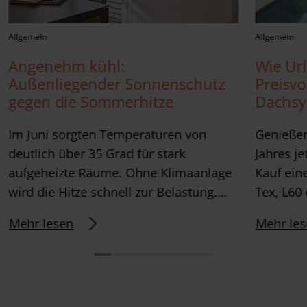
Allgemein
Allgemein
Angenehm kühl:
Wie Ur
Außenliegender Sonnenschutz
Preisv
gegen die Sommerhitze
Dachsy
Im Juni sorgten Temperaturen von
Genießen
deutlich über 35 Grad für stark
Jahres j
aufgeheizte Räume. Ohne Klimaanlage
Kauf ein
wird die Hitze schnell zur Belastung….
Tex, L6
Mehr lesen
Mehr le