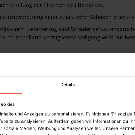
er Erfüllung der Pflichten des Bestellers.
lichtverletzung kann zusätzlicher Schaden ersetzt v
hrlässigem Lieferverzug sind Schadensersatzansprüch
ne pauschalierte Verzugsentschädigung wird nur bere
ührt.
ndung
rs in Versand, geht die Gefahr mit Absendung oder s
Details
Cookies
nhalte und Anzeigen zu personalisieren, Funktionen für soziale
gen Zahlung.
Website zu analysieren. Außerdem geben wir Informationen zu I
r soziale Medien, Werbung und Analysen weiter. Unsere Partner
 zu behandeln und ausreichend zu versichern.