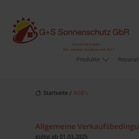
Direkt zur Top-Navigation
Direkt zur Hauptnavigation
Zum Inhalt springen
Direkt zum Footer
Hauptnavigation
Produkte
Reparat
Startseite
/
AGB’s
Allgemeine Verkaufsbedingu
gültig ab 01.03.2025