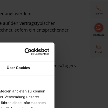
erlangt werden.
Telefon
e auf den vertragstypischen,
chnet, sofern ein entsprechender
WhatsApp
E-Mail
pätestens Verlassen des Werks/Lagers
Über Cookies
 Medien anbieten zu können
hrer Verwendung unserer
 führen diese Informationen