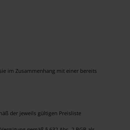
n sie im Zusammenhang mit einer bereits
ß der jeweils gültigen Preisliste
e Vergütung gemäß § 632 Abs. 2 BGB als