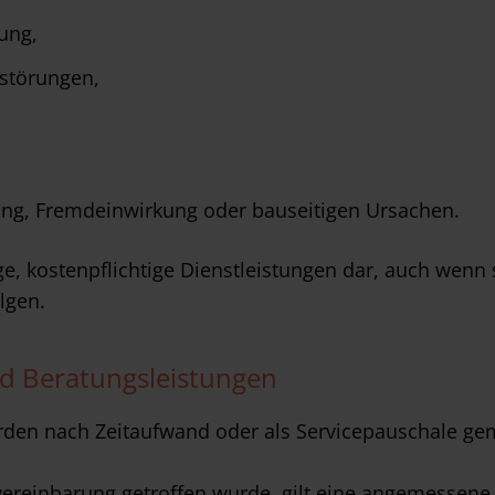
ung,
störungen,
ng, Fremdeinwirkung oder bauseitigen Ursachen.
ige, kostenpflichtige Dienstleistungen dar, auch wen
lgen.
nd Beratungsleistungen
den nach Zeitaufwand oder als Servicepauschale gemä
svereinbarung getroffen wurde, gilt eine angemessen