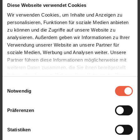
Diese Webseite verwendet Cookies
flexible Bedienung innen/außen
Wir verwenden Cookies, um Inhalte und Anzeigen zu
automatischer Schließmechanismus
personalisieren, Funktionen für soziale Medien anbieten
zu können und die Zugriffe auf unsere Website zu
Produktdetails
analysieren. Außerdem geben wir Informationen zu Ihrer
Verwendung unserer Website an unsere Partner für
soziale Medien, Werbung und Analysen weiter. Unsere
NEHER
Partner führen diese Informationen möglicherweise mit
Insektenschutz
weiteren Daten zusammen, die Sie ihnen bereitgestellt
haben oder die sie im Rahmen Ihrer Nutzung der Dienste
gesammelt haben.
E
Notwendig
i
n
w
Präferenzen
i
l
l
Statistiken
i