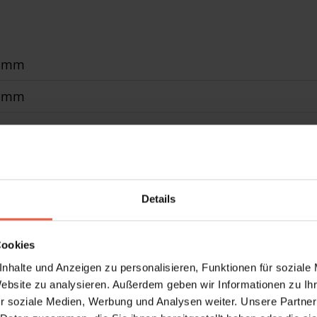
0 mm
0 mm
ell
stahl-Gaze, WAREMA VisionAir Feinstaub-Gaze, WARE
Details
nschutz- Gaze, verschleißfeste Gaze
inium, Oberfläche pulverbeschichtet, stranggepresst
Cookies
nhalte und Anzeigen zu personalisieren, Funktionen für soziale
oder zweiflügelig
Website zu analysieren. Außerdem geben wir Informationen zu I
r soziale Medien, Werbung und Analysen weiter. Unsere Partner
rgarten, Fenster, Türen