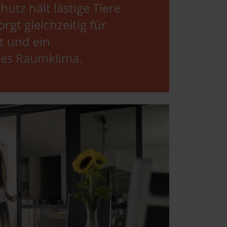
hutz hält lästige Tiere
rgt gleichzeitig für
ft und ein
es Raumklima.