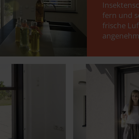
Insektensc
fern und so
frische Lu
angenehm