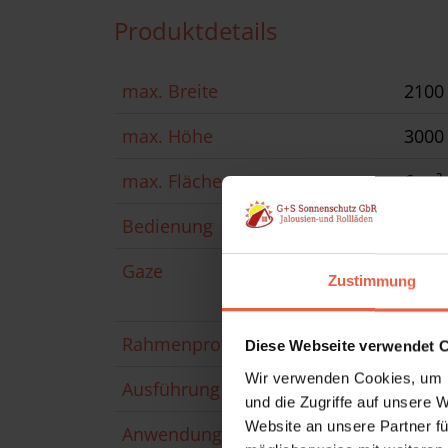
Produktdetails
max. Breite
210
max. Höhe
300
max. Fläche
6 m²
Bedienung
manu
Gaze
Edel
Zustimmung
Polle
Rahmenprofil
Alum
Diese Webseite verwendet 
Wir verwenden Cookies, um I
Ausführung
ein- 
und die Zugriffe auf unsere 
Website an unsere Partner fü
Anwendungsbereich
Winte