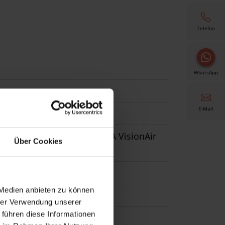
Telefon
WhatsApp
E-Mail
MA VisionAir-Gaze, WAREMA VisionAir
Über Cookies
 Medien anbieten zu können
hrer Verwendung unserer
 führen diese Informationen