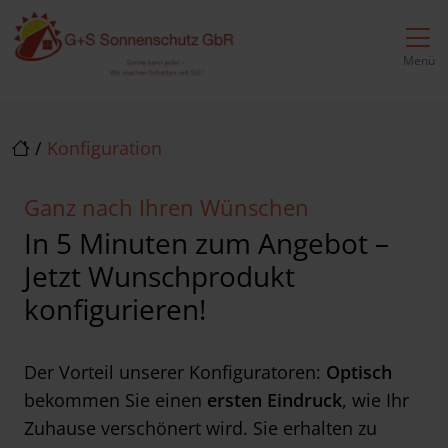
Direkt zur Top-Navigation
Direkt zur Hauptnavigation
Zum Inhalt springen
Direkt zum Footer
Hauptnavigation
Menü
/
Konfiguration
Ganz nach Ihren Wünschen
In 5 Minuten zum Angebot –
Jetzt Wunschprodukt
konfigurieren!
Der Vorteil unserer Konfiguratoren:
Optisch
bekommen Sie einen
ersten Eindruck
, wie Ihr
Zuhause verschönert wird. Sie erhalten zu