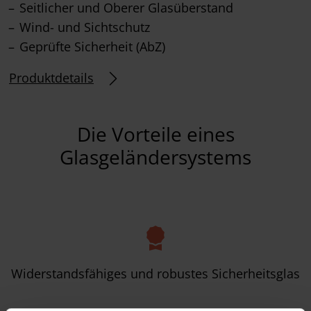
Seitlicher und Oberer Glasüberstand
Wind- und Sichtschutz
Geprüfte Sicherheit (AbZ)
Produktdetails
Die Vorteile eines
Glasgeländersystems
Widerstandsfähiges und robustes Sicherheitsglas