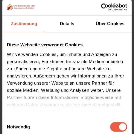
Zustimmung
Details
Über Cookies
Leicht zu reinigen
Diese Webseite verwendet Cookies
Wir verwenden Cookies, um Inhalte und Anzeigen zu
personalisieren, Funktionen für soziale Medien anbieten
zu können und die Zugriffe auf unsere Website zu
analysieren. Außerdem geben wir Informationen zu Ihrer
Vielseitig und individuell
Verwendung unserer Website an unsere Partner für
soziale Medien, Werbung und Analysen weiter. Unsere
Partner führen diese Informationen möglicherweise mit
weiteren Daten zusammen, die Sie ihnen bereitgestellt
haben oder die sie im Rahmen Ihrer Nutzung der Dienste
gesammelt haben.
E
Passend zu jedem architektonischen Stil
Notwendig
i