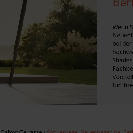
Ber
Wenn Si
Neuenha
bei de
hochwe
Shadesi
Fachbe
Vorste
für Ihr
 Balkon/Terrasse
/
Sonnensegel Neuenhagen bei Berl