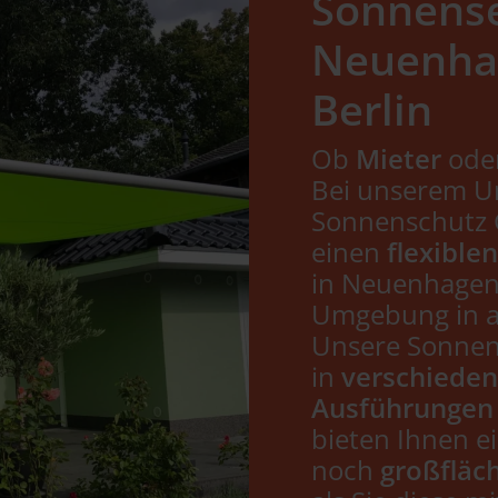
Sonnense
Neuenha
Berlin
Ob
Mieter
ode
Bei unserem 
Sonnenschutz 
einen
flexible
in Neuenhagen 
Umgebung in al
Unsere Sonnen
in
verschiede
Ausführungen
bieten Ihnen e
noch
großfläc