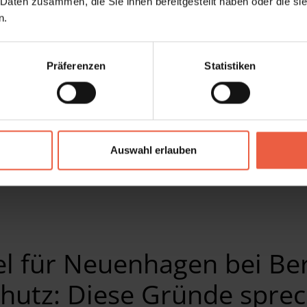
 Daten zusammen, die Sie ihnen bereitgestellt haben oder die s
n.
Sonnensegel Shadesign
Präferenzen
Statistiken
– Großflächiger Schatten
– Innovatives Design
– Flexible Bedienung
– Individuelle Lösung
Auswahl erlauben
Produktdetails
l für Neuenhagen bei Ber
hutz: Diese Gründe sprec