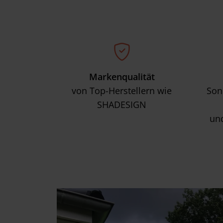
w
a
h
l
Markenqualität
von Top-Herstellern wie
Son
SHADESIGN
un