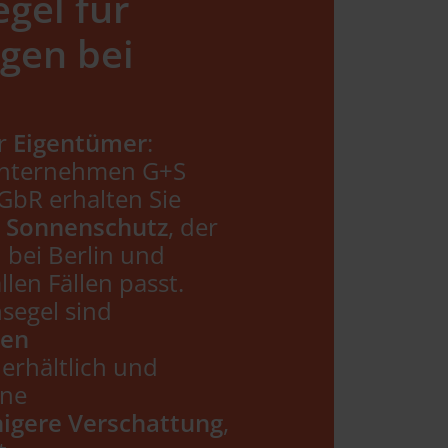
gel für
gen bei
r
Eigentümer
:
Unternehmen G+S
GbR erhalten Sie
n Sonnenschutz
, der
bei Berlin und
len Fällen passt.
segel sind
nen
erhältlich und
ine
higere Verschattung
,