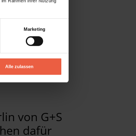
ie im Rahmen Ihrer Nutzung
Marketing
Alle zulassen
lin von G+S
hen dafür