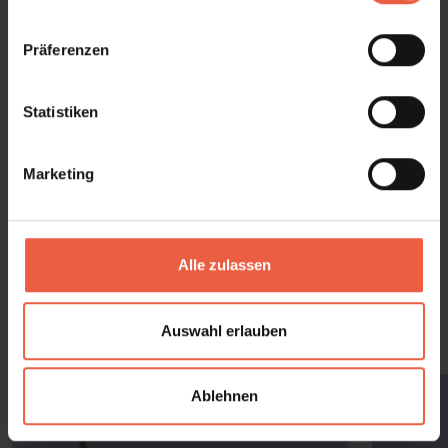
n
Details und Varianten
w
Präferenzen
i
l
l
Statistiken
i
g
Marketing
u
n
g
s
Alle zulassen
a
u
Ausstattungsextras
s
Auswahl erlauben
w
a
Ablehnen
h
l