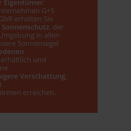
r
Eigentümer
:
Unternehmen G+S
GbR erhalten Sie
n Sonnenschutz
, der
Umgebung in allen
Unsere Sonnensegel
iedenen
erhältlich und
ine
higere Verschattung
,
t
irmen erreichen.