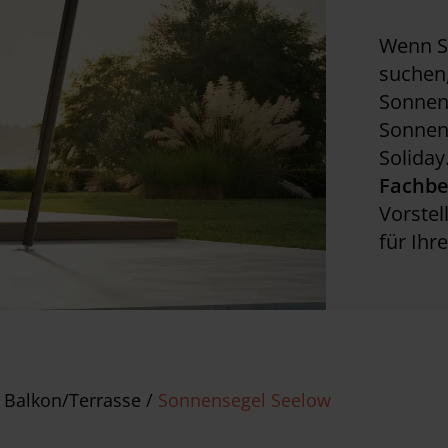
Wenn Si
suchen,
Sonnen
Sonnen
Soliday
Fachbe
Vorste
für Ihr
 Balkon/Terrasse
/
Sonnensegel Seelow