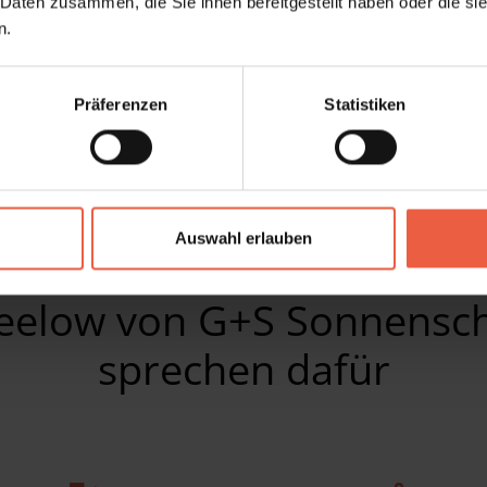
 Daten zusammen, die Sie ihnen bereitgestellt haben oder die s
– Großflächiger Schatten
n.
– Innovatives Design
– Flexible Bedienung
Präferenzen
Statistiken
– Individuelle Lösung
Produktdetails
Auswahl erlauben
Seelow von G+S Sonnensch
sprechen dafür