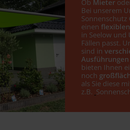
Ob
Mieter
ode
Bei unserem 
Sonnenschutz 
einen
flexible
in Seelow und 
Fällen passt. 
sind in
versch
Ausführungen
bieten Ihnen e
noch
großfläc
als Sie diese mi
z.B.
Sonnensch