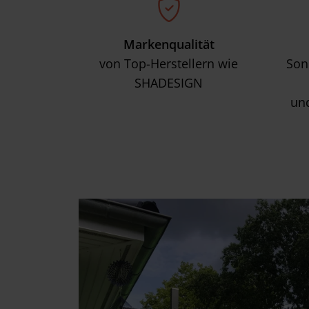
w
a
h
Markenqualität
l
von Top-Herstellern wie
Son
SHADESIGN
un