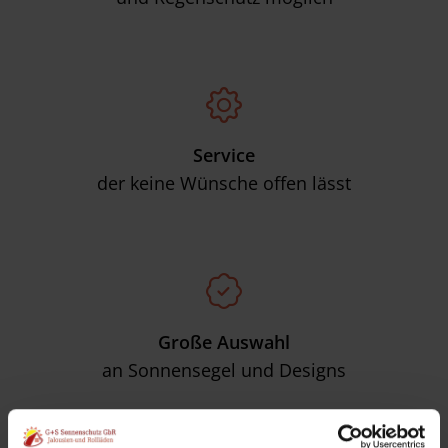
Service
der keine Wünsche offen lässt
Große Auswahl
an Sonnensegel und Designs