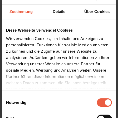
Zustimmung
Details
Über Cookies
Diese Webseite verwendet Cookies
Wir verwenden Cookies, um Inhalte und Anzeigen zu
personalisieren, Funktionen für soziale Medien anbieten
zu können und die Zugriffe auf unsere Website zu
analysieren. Außerdem geben wir Informationen zu Ihrer
Verwendung unserer Website an unsere Partner für
soziale Medien, Werbung und Analysen weiter. Unsere
Partner führen diese Informationen möglicherweise mit
weiteren Daten zusammen, die Sie ihnen bereitgestellt
haben oder die sie im Rahmen Ihrer Nutzung der Dienste
Sonnensegel für Strausberg
gesammelt haben.
E
Notwendig
i
Ob
Mieter
oder
Eigentümer
:
n
Bei unserem Unternehmen G+S
w