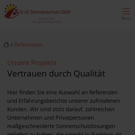
Direkt zur Top-Navigation
Direkt zur Hauptnavigation
Zum Inhalt springen
Direkt zum Footer
Hauptnavigation
Menü
/
Referenzen
Unsere Projekte
Vertrauen durch Qualität
Hier finden Sie eine Auswahl an Referenzen
und Erfahrungsberichte unserer zufriedenen
Kunden. Wir sind stolz darauf, zahlreichen
Unternehmen und Privatpersonen
maßgeschneiderte Sonnenschutzlösungen
geliefert zu haben, die sowohl in Funktion als