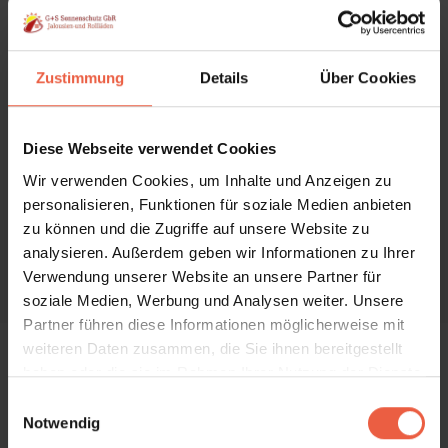
Zustimmung
Details
Über Cookies
Einfaches Ein- und Ausfahren
Diese Webseite verwendet Cookies
Wir verwenden Cookies, um Inhalte und Anzeigen zu
personalisieren, Funktionen für soziale Medien anbieten
zu können und die Zugriffe auf unsere Website zu
analysieren. Außerdem geben wir Informationen zu Ihrer
Jetzt unverbindliches Angebot anfordern!
Verwendung unserer Website an unsere Partner für
soziale Medien, Werbung und Analysen weiter. Unsere
Partner führen diese Informationen möglicherweise mit
weiteren Daten zusammen, die Sie ihnen bereitgestellt
haben oder die sie im Rahmen Ihrer Nutzung der Dienste
gesammelt haben.
E
Notwendig
i