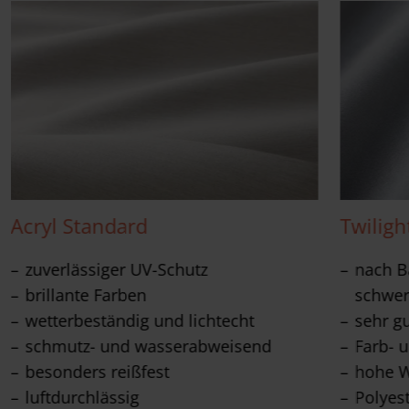
Acryl Standard
Twiligh
zuverlässiger UV-Schutz
nach Ba
brillante Farben
schwer
wetterbeständig und lichtecht
sehr g
schmutz- und wasserabweisend
Farb- u
besonders reißfest
hohe W
luftdurchlässig
Polyes