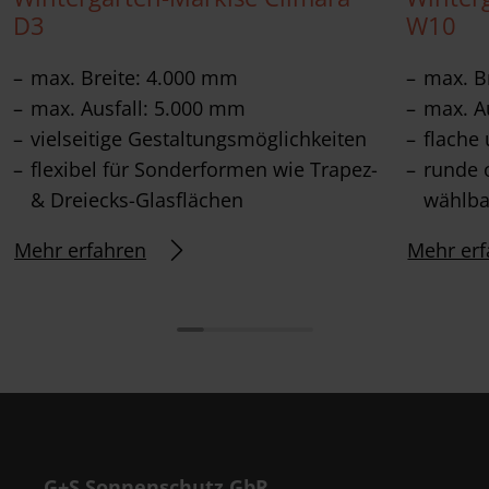
D3
W10
max. Breite: 4.000 mm
max. B
max. Ausfall: 5.000 mm
max. A
vielseitige Gestaltungsmöglichkeiten
flache
flexibel für Sonderformen wie Trapez-
runde 
& Dreiecks-Glasflächen
wählba
Mehr erfahren
Mehr erf
G+S Sonnenschutz GbR